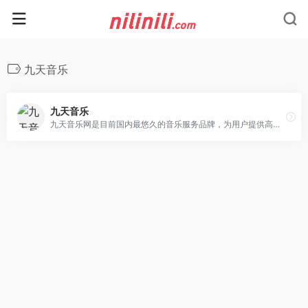
九天音乐
九天音乐
九天音乐网是目前国内最悠久的音乐服务品牌，为用户提供高品质音乐免费试听、正版音乐下载、MV观看、唱片购买。平台汇聚了众多优质音乐人和歌手，拥有流行、民谣、电子、摇滚等十多个流派的原创音乐作品。