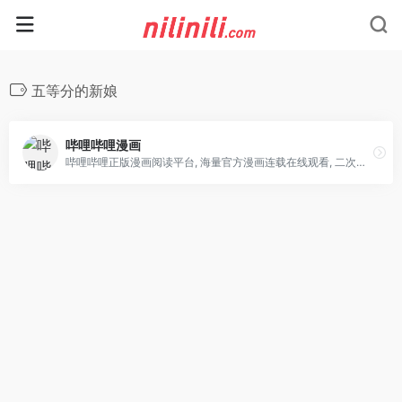
五等分的新娘
哔哩哔哩漫画
哔哩哔哩正版漫画阅读平台, 海量官方漫画连载在线观看, 二次元动漫迷的追漫神器, 热门漫画: 海贼王, 五等分的新娘, 约定的梦幻岛, 辉夜大小姐想让我告白 ~天才们的恋爱头脑战~, 关于我转生变成史莱姆这档事, 我的英雄学园, 修真聊天群, 乔乔的奇妙冒险, 斗罗大陆, 我家大师兄脑子有坑, 一拳超人, 灵能百分百, 铳梦等