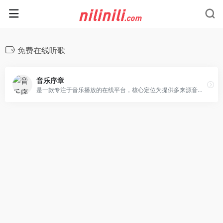
免费在线听歌
音乐序章
是一款专注于音乐播放的在线平台，核心定位为提供多来源音乐搜索与音频播放服务。整合三大音乐平台资源，可搜索「网易云音乐」「QQ 音乐」「酷狗音乐」内容，以 “网易云音乐歌单” 为核心音源，支持用户加载自己的网易云音乐歌单，实现个性化音乐库同步。