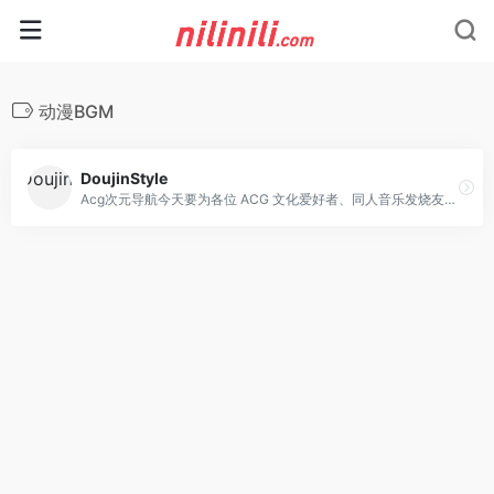
动漫BGM
DoujinStyle
Acg次元导航今天要为各位 ACG 文化爱好者、同人音乐发烧友，推荐一个宝藏网站 ——DoujinStyle。它不仅是专注于日本同人音乐领域的垂直博客，更是汇聚同好的小众社区，尤其在东方 Project 同人音乐收录上极具特色，能帮你找到主流平台难寻的优质内容。想要深入了解这个网站，首先得明确 “同人音乐” 的核心概念：这类音乐多由爱好者或独立音乐社团（Circle）创作，既可能是基于热门 ACG 作品（如动画、游戏、漫画）的二次创作，也包含完全原创的独立作品。其风格覆盖面极广，从动感电子、热血摇滚，到典雅古典、慵懒爵士，甚至融合多种元素的创新曲风都能找到，不少作品出自才华横溢的独立音乐人之手，制作水准完全不输主流音乐。而 DoujinStyle 的核心价值，就在于把这些分散的同人音乐资源系统化、精细化地呈现给用户。网站收录了海量同人音乐专辑，每一张专辑都附带详细信息：不仅有完整的曲目列表、艺术家 / 社团介绍，还会清晰标注专辑风格与创作背景，更关键的是提供了下载链接 —— 这意味着你无需在各个小众论坛、社团主页间奔波，就能一站式发现并获取这些 “冷门好歌”。从使用体验来看，DoujinStyle 更像一个 “用心经营的音乐博客”，而非商业化的资源平台。主页会按更新时间推送最新的音乐推荐，滚动浏览就能 get 近期热门同人专辑；若你有明确目标，也能通过搜索功能精准查找特定社团（比如专注东方 Project 创作的知名 Circle）或专辑名称。更贴心的是，每篇专辑介绍都配有高清专辑封面，部分还会附上编辑的原创简评 —— 比如分析专辑的旋律特点、适合的聆听场景，或是关联作品的背景故事，帮你快速判断这张专辑是否符合自己的口味。尽管网站界面为英文，但丝毫不会影响全球用户的使用 —— 毕竟音乐是无国界的语言，而清晰的分类、直观的信息呈现，让你即便不熟悉英文，也能通过专辑封面、曲目风格标签快速筛选内容。无论是想补全东方 Project 的经典同人音乐，还是想挖掘最新的独立同人创作，DoujinStyle 都值得你收藏，绝对能成为你探索同人音乐世界的 “秘密基地”。