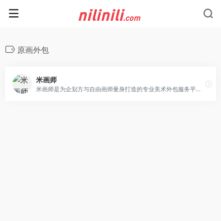
原画外包
米画师
米画师是为企划方与自由画师量身打造的专业美术外包服务平台，提供安全的交易担保、高效的稿件管理工具以及便捷的云端同步功能，为您带来与众不同的约稿体验，快速解决各种美术外包需求。