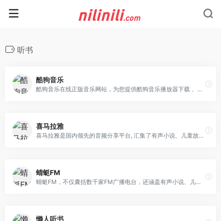
听书
酷狗音乐
酷狗音乐在线正版音乐网站，为您提供酷狗音乐播放器下载 、在线音乐试听下载，提供听书、长音频、频道、听小说和MV播放服务。酷狗音乐，就是歌多！小说相声也很多！场景音乐也很多！
喜马拉雅
喜马拉雅是国内领先的音频分享平台, 汇集了有声小说、儿童故事、相声评书、京剧戏曲、新闻段子、广播电台等数亿条免费声音内容, 听书、听小说、听故事、听儿歌、听音乐, 为您找到每一天的精神食粮！
蜻蜓FM
蜻蜓FM，不仅囊括数千家FM广播电台，还涵盖有声小说、儿童故事、相声评书、戏曲、音乐、脱口秀、鬼故事、情感故事、财经科技、新闻历史人文、健康教育等30多类的有声读物或音频节目。更有高晓松、老梁、张召忠、蒋勋等精品有声读物和音频在线收听。蜻蜓FM作为用户喜爱的有声听书应用，为广大听众呈现前沿丰富的有声读物、有声小说和广播电台节目。下载蜻蜓fm，听书听小说听电台，更多的世界用听的。
懒人听书