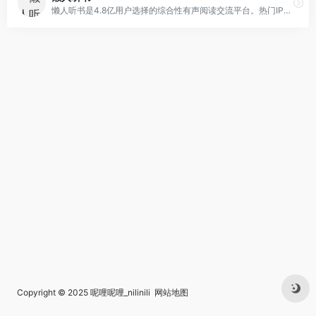
懒人听书是4.8亿用户选择的综合性有声阅读交流平台。热门IP入驻，知名主播云集，原创小说、经典文学、海量精品栏目共筑有声阅读生态圈，解放双眼，畅听世界
Copyright © 2025
呢哩呢哩_nilinili
网站地图