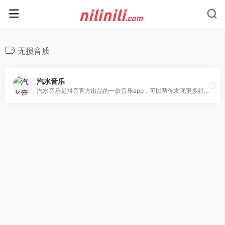
无损音质
汽水音乐
汽水音乐是抖音官方出品的一款音乐app，可以帮你发现更多好音乐。汽水音乐APP产品拥有千万量级曲库，支持海量音乐随心听，同时具备个性化推荐、分类电台、特色榜单等功能，汽水音乐官网帮助你发现小众好音乐拒绝千篇一律 。用户还可以同步抖音音乐收藏，彰显个人音乐品味，下次听歌更方便。