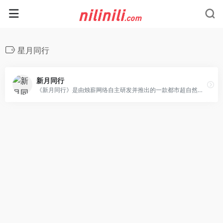
星月同行
新月同行
《新月同行》是由烛薪网络自主研发并推出的一款都市超自然题材横版探索回合制策略游戏。不可知之物需遭禁锢。超管局致力于对抗、收管会带来异常灾害的各类超实体。你作为超管局前特战组长，从神秘电话间醒来，被剥夺了身份和记忆。在同伴的协助下，你在沿海都市南廷的街头巷尾探寻。在势力纠葛之中，现实与异常之间，你将找寻记忆、对抗超实体，带领同伴破开前行的路。