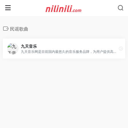
民谣歌曲
九天音乐
九天音乐网是目前国内最悠久的音乐服务品牌，为用户提供高品质音乐免费试听、正版音乐下载、MV观看、唱片购买。平台汇聚了众多优质音乐人和歌手，拥有流行、民谣、电子、摇滚等十多个流派的原创音乐作品。