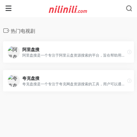
热门电视剧
阿里盘搜
阿里盘搜是一个专注于阿里云盘资源搜索的平台，旨在帮助用户快速找到并获取存储在阿里云盘中的各类文件资源。该平台通过强大的搜索引擎技术，对海量云盘资源进行索引和分类，使用户能够轻松搜索到所需的文档、图片、视频、音频等文件。阿里盘搜的主要特点包括：高效搜索：采用先进的搜索算法，实现对阿里云盘资源的快速检索，帮助用户节省大量时间。资源丰富：覆盖多种类型的资源，如影视、小说、学习资料、软件等，并且每天实时更新资源，确保用户获取到的是最新、最全面的资源信息。简洁易用：界面设计简洁明了，用户无需安装任何软件，即可在线使用，操作便捷。隐私保护：严格遵守隐私政策，保障用户搜索行为的安全性和隐私性。社区互动：内置用户评论和分享功能，促进用户之间的交流与资源共享。阿里盘搜还支持多种筛选条件，帮助用户从海量搜索结果中快速定位到目标资源。此外，该平台注重用户体验，提供无广告的简洁界面，并支持多种浏览器访问。然而，由于网络环境的复杂性和资源的不确定性，用户在使用时仍需注意甄别资源的真实性和合法性，避免侵犯他人版权或下载恶意软件。阿里盘搜是一个功能强大且便捷的阿里云盘资源搜索工具，适合需要查找各类云盘资源的用户使用。
夸克盘搜
夸克盘搜是一个专注于夸克网盘资源搜索的工具，用户可以通过它快速找到夸克网盘中的各类资源，包括影视、小说、电视剧、动漫、电子书等。夸克盘搜的界面简洁，无广告干扰，搜索结果分类清晰，方便用户快速定位所需资源。夸克盘搜的网址是，该网站由夸父资源社运营，专注于分享夸克网盘资源，内容涵盖电影、剧集、动漫、书籍资料、音乐音频等，资源种类丰富。此外，夸克盘搜还支持多种文件格式的搜索，并且资源实时更新，确保用户能够获取最新的资源。夸克盘搜与其他夸克网盘资源搜索引擎类似，如趣盘搜和爱盘搜，这些工具都旨在提高用户在夸克网盘上查找资源的效率。通过使用夸克盘搜，用户可以更便捷地获取所需的资源，而无需在多个平台之间切换。