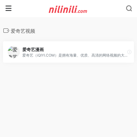
爱奇艺视频
爱奇艺漫画
爱奇艺（iQIYI.COM）是拥有海量、优质、高清的网络视频的大型视频网站，专业的网络视频播放平台。爱奇艺影视内容丰富多元，涵盖电影、电视剧、动漫、综艺、生活、音乐、搞笑、财经、军事、体育、片花、资讯、微电影、儿童、母婴、教育、科技、时尚、原创、公益、游戏、旅游、拍客、汽车、纪录片、爱奇艺自制剧等剧目。视频播放清晰流畅，操作界面简单友好，...