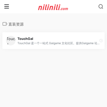
直装资源
TouchGal
TouchGal 是一个一站式 Galgame 文化社区。提供Galgame 论坛、Galgame 下载等服务。承诺永久免费, 高质量。为Galgame 爱好者提供一片净土！