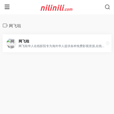
网飞啦
网飞啦
网飞啦华人在线影院专为海外华人提供各种免费影视资源,在线观看最新电影,热门影视,海外看电视剧,大陆剧,港台剧,短剧,动漫,海外华人追剧的中文影视网,来探索丰富多彩的华人影院。