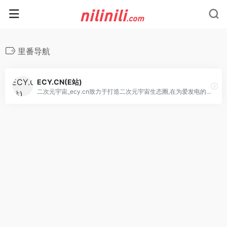
里番导航
ECY.CN(E站)
二次元宇宙_ecy.cn致力于打造二次元宇宙生态圈,在为爱发电的时光里我们会逐渐成长~进步~其中包含二次元的各类知识~让人们更容易地理解什么是二次元