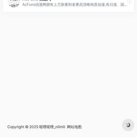
AcFuns动漫网拥有上万新番和老番高清晰画质动漫,有日漫、国漫、欧美动漫、动漫电影等,打造最全最专业更新及时的动漫站，AcFuns致力为所有动漫迷们提供最好看的动漫。
Copyright © 2025
呢哩呢哩_nilinili
网站地图