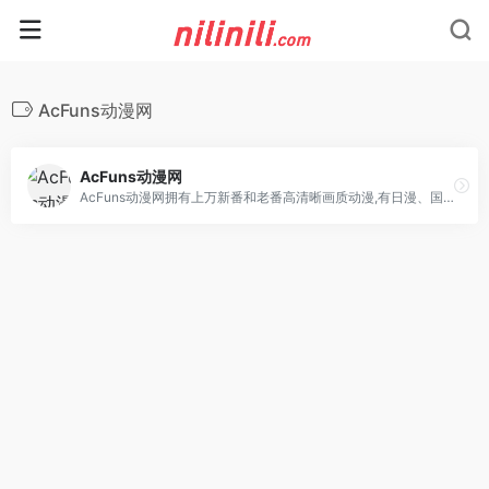
AcFuns动漫网
AcFuns动漫网
AcFuns动漫网拥有上万新番和老番高清晰画质动漫,有日漫、国漫、欧美动漫、动漫电影等,打造最全最专业更新及时的动漫站，AcFuns致力为所有动漫迷们提供最好看的动漫。