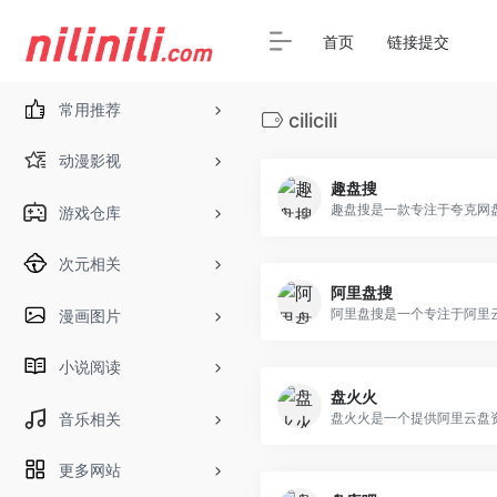
首页
链接提交
常用推荐
cilicili
动漫影视
趣盘搜
游戏仓库
次元相关
阿里盘搜
漫画图片
小说阅读
盘火火
音乐相关
更多网站