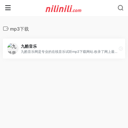
mp3下载
九酷音乐
九酷音乐网是专业的在线音乐试听mp3下载网站.收录了网上最新歌曲和流行音乐,网络歌曲,好听的歌,抖音热门歌曲,经典老歌等最新流行歌曲MP3下载试听服务,是您寻找好听的歌首选网站。