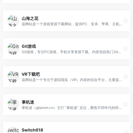
山海之花
该网站是一个游戏资源下载网站，提供PC、安卓、苹果、主机游戏的网盘分享下载。
Git游戏
Git游戏，专注PC游戏、手机分享资源下载。内容包括热门3A大作、经典老游戏与独立精品等，并提供免安装精简版，享受一键下载、即点即玩的畅快体验。界面清爽、分类明晰、更新及时，Git游戏已成为众多玩家的信赖之选。
VR下载吧
该网站是一个专注于虚拟现实（VR）内容的综合平台，主要提供以下功能和资源：多平台游戏下载：覆盖 PC、Oculus Quest、PlayStation VR 等主流 VR 设备，用户可以直接在站内搜索并获取对应平台的 VR 游戏资源。VR 视频库：收录各类 VR 视频作品，支持在线观看或下载，满足用户在沉浸式视频方面的需求。最新 VR 资讯：实时更新行业动态、硬件评测、软件发布等信息，帮助用户了解 VR 领域的最新发展。分类检索与搜索：提供细致的分类标签和强大的站内搜索功能，方便用户快速定位所需的游戏、视频或资讯。用户交互：支持用户评论、评分及分享，形成一定的社区氛围，促进资源的交流与推荐。
掌机迷
掌机迷（gbarom.cn）主打 “掌机迷” 定位，聚焦不同年代的经典游戏设备，为怀旧游戏玩家提供资源获取与情感共鸣的空间，是承载童年游戏记忆的 “宝藏站点”。聚焦玩家熟知的顶级游戏 IP，提供各终端平台怀旧游戏资源下载：
Switch618