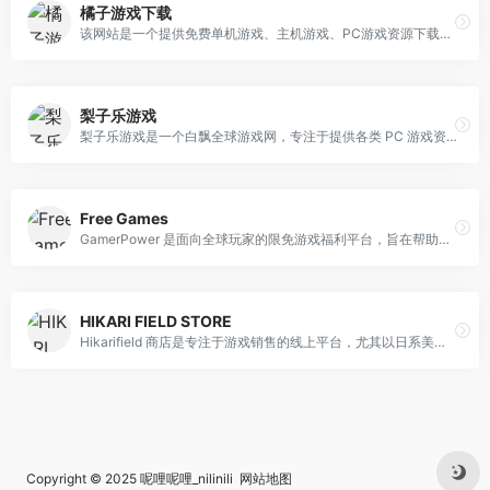
橘子游戏下载
该网站是一个提供免费单机游戏、主机游戏、PC游戏资源下载的中文站点，覆盖 Switch（NS）‍、任天堂以及 PC（电脑）‍ 等多个平台游戏资源。站点采用“一站式”下载方式，所有资源均通过网盘（XCI、NSP、NSZ、ZIP 等）提供，为游戏爱好者提供最新、全语言（中文/日文/英文）版本的免费下载服务。Switch（NS）专区《Warhammer 40000 Space Wolf》中文 v1.0.5《Idle Inventor Factory Tycoon》中文原版《Override Mech City Brawl》中文 v1.0.5《Frame Maiden of Black Water》日区中文 v1.0.5 + 4 DLC《Bomber Crew》中文 v1.2.0《Fallen Legion Rise to Glory》中文 v1.0.2《Late Shift》中文 v1.0.3《NBA 2K Playgrounds 2》中文 v1.2.0.0PC（电脑）专区《英雄传说 黎之轨迹2》英文版 v1.1.2《英雄传说 界之轨迹：告别塞姆利亚》中文 v1.0.2（含修改器）《GTA5》纯净版中文 v1.0.3274（含全 DLC）《DAVE THE DIVER》中文 v1.0.4.1642（附修改器）《Customized Girlfriend》中文 v1.0.0《Rance X Showdown》中文 v1.04《NINJA GAIDEN 2 Black》中文 v1.0.7.0
梨子乐游戏
梨子乐游戏是一个白飘全球游戏网，专注于提供各类 PC 游戏资源的平台，收录了丰富多样的免安装版本游戏，涵盖角色扮演、动作、策略战略等多个品类，满足不同玩家的喜好。
Free Games
GamerPower 是面向全球玩家的限免游戏福利平台，旨在帮助玩家快速发现、追踪并领取各类游戏赠品。网站聚合了来自官方发行商、开发商以及主流平台（如 Steam、Epic Games Store、GOG、itch.io、PlayStation、Xbox 等）的合法抽奖、免费游戏、Beta 码、游戏内道具和虚拟货币等资源，用户只需登录即可一键领取，避免错过任何免费福利。此外，GamerPower 还提供历史记录功能，统计用户累计节省的金额，并持续推出新功能以提升玩家的免费获取体验。
HIKARI FIELD STORE
Hikarifield 商店是专注于游戏销售的线上平台，尤其以日系美少女恋爱冒险类游戏（GALGAME）为核心特色，面向喜爱该品类游戏的玩家群体，提供单品及超值组合套装，兼具经典作品推广与性价比选购优势。核心业务与商品类型平台主要销售游戏相关产品，涵盖单品游戏预售与超值游戏组合套装两大核心类别，具体如下：经典单品游戏预售：重点推广知名厂商的经典作品，目前明确标注 “2025 年第四季度发售预定” 的产品为超人气品牌 YUZUSOFT 的经典名作《DRACU-RIOT!》，该作品作为 YUZUSOFT 的代表性游戏之一，自带高 IP 热度，是平台吸引核心玩家的重要预售品类。超值游戏组合套装：以 “多游戏打包、大幅折扣” 为核心卖点，套装内包含多款同类型或同厂商的经典 GALGAME，兼顾性价比与游戏体验丰富度。平台特色IP 聚焦性强：合作厂商以日系 GALGAME 领域的知名品牌为主（如 YUZUSOFT），主推作品多为玩家群体中口碑较高的经典之作，精准匹配核心受众需求。折扣力度大：组合套装普遍折扣幅度显著，例如《游魂 2-you're the only one-》套装现价仅为原价的约 34%，《樱之杜†净梦者》套装现价约为原价的 28%，为玩家提供高性价比的批量选购选择。品类丰富度高：单套装内游戏数量最多达 7 款，涵盖不同剧情风格（如校园、奇幻、情感等）的 GALGAME，可满足玩家一站式体验多款同类型优质游戏的需求。
Copyright © 2025
呢哩呢哩_nilinili
网站地图