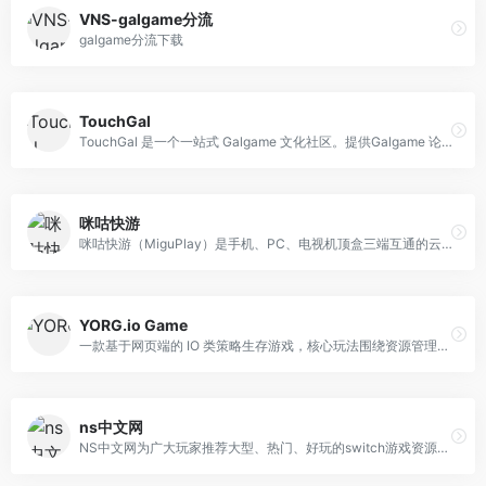
VNS-galgame分流
galgame分流下载
TouchGal
TouchGal 是一个一站式 Galgame 文化社区。提供Galgame 论坛、Galgame 下载等服务。承诺永久免费, 高质量。为Galgame 爱好者提供一片净土！
咪咕快游
咪咕快游（MiguPlay）是手机、PC、电视机顶盒三端互通的云游戏平台。依托云端强大算力，让用户无需下载安装，即可在手机、电脑、电视/机顶盒上即点即玩海量游戏。平台汇集了上千款3A主机大作、热门PC游戏及精品手游，为用户提供随时随地、多屏无缝衔接的畅快游戏体验。
YORG.io Game
一款基于网页端的 IO 类策略生存游戏，核心玩法围绕资源管理、基地建设与抵御僵尸波次展开，兼具策略深度与操作便捷性，支持全球玩家实时互动。项目详情游戏类型IO 类策略生存游戏（网页 / Steam 双端）核心玩法资源采集→基地建设→防御布局→抵御僵尸最新版本v2.6.8（2022 年 3 月 4 日更新）核心特色技能树、存档系统、全球排行榜、多语言支持
ns中文网
NS中文网为广大玩家推荐大型、热门、好玩的switch游戏资源，收录单机3A独立大作、独立精品小众游戏及DLC扩展内容，游戏MOD教学。所有资源均通过合规性验证，提供云存档继承教程 。