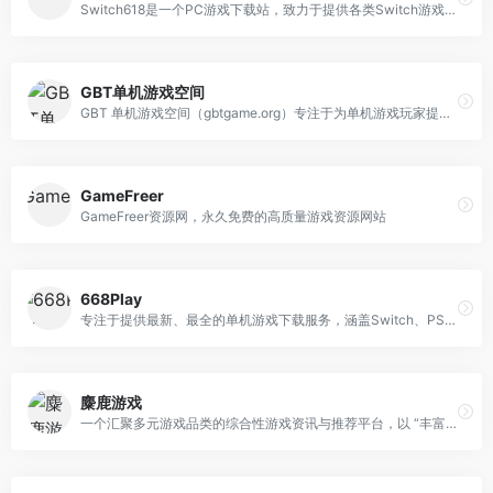
Switch618是一个PC游戏下载站，致力于提供各类Switch游戏免费下载服务，提供多种类型的Switch游戏，包括角色扮演、动作、冒险、射击等，以满足不同玩家的需求。拥有丰富的Switch游戏资源，包括最新的游戏更新，以及一些备受好评的老牌游戏。无论你是喜欢硬核游戏，还是休闲娱乐，都能在Switch618找到适合你的游戏。
GBT单机游戏空间
GBT 单机游戏空间（gbtgame.org）专注于为单机游戏玩家提供全方位、高品质的资源服务，既是玩家获取最新游戏资源的核心渠道，也是满足多样化游戏需求的实用平台。核心资源服务，覆盖玩家全需求平台围绕单机游戏体验的核心场景，提供多维度资源支持，解决玩家从 “找游戏” 到 “玩得好” 的全流程需求：
GameFreer
GameFreer资源网，永久免费的高质量游戏资源网站
668Play
专注于提供最新、最全的单机游戏下载服务，涵盖Switch、PS4等多平台热门游戏。每日持续更新，保证优质体验。来这里，轻松获取你想要的游戏！该网站提供包括但不限于以下热门游戏下载：怪物猎人物语2：毁灭之翼（Monster Hunter Stories 2: Wings of Ruin）云族裔（inZOI）心之眼（MindsEye）夺宝奇兵：古老之圈（Indiana Jones and the Great Circle）逃离塔科夫（Escape from Tarkov）雪地奔驰高级版（SnowRunner – Premium Edition）战锤40K：星际战士2（Warhammer 40,000: Space Marine 2）模拟农场25（Farming Simulator 25）法外枭雄：滚石城（Crime Boss: Rockay City）消逝的光芒2：人与仁之战（Dying Light 2 Stay Human）堕落之主（Lords of the Fallen）丧尸围城：豪华复刻版（Dead Rising Deluxe Remaster）预先号令（WARNO）群星银河版（Stellaris: Galaxy Edition）使命召唤20：现代战争3（Call of Duty: Modern Warfare III）合金装备3：重制版（METAL GEAR SOLID Δ: SNAKE EATER）翼星求生（ICARUS）奇迹时代4（Age of Wonders 4）
麋鹿游戏
一个汇聚多元游戏品类的综合性游戏资讯与推荐平台，以 “丰富玩家游戏选择，覆盖多样娱乐需求” 为核心。平台游戏品类极为丰富，涵盖动作冒险、角色扮演、模拟经营、即时战略、休闲益智、枪战射击、策略战棋等多个主流类别，无论是追求刺激战斗的玩家，还是偏爱轻松经营、烧脑策略的用户，都能在此找到适配需求的游戏。例如，动作冒险类的《掘地求升：勇士归来》带来 “痛苦与快乐并存” 的攀岩挑战，角色扮演类的《动物迷城》让玩家化身狐狸记者在监狱中探寻真相，模拟经营类的《云族裔（inZOI）》可自定义角色与房屋、体验沉浸式人生模拟，即时战略类的《风暴崛起》（红色警戒续作）则延续经典 RTS 玩法，满足策略对战需求。平台注重玩家互动体验，多款热门游戏支持网络联机功能，如《翼星求生（ICARUS）》可支持 8 人协作生存，《收获日 3（PAYDAY 3）》延续高强度合作射击玩法，《严阵以待（Ready or Not）》能组队体验特警战术行动，为玩家提供组队开黑、共享乐趣的机会，进一步丰富游戏社交属性。无论是单机爱好者还是联机玩家，都能找到符合期待的游戏方向，是游戏爱好者获取资讯、发现好游的优质选择。