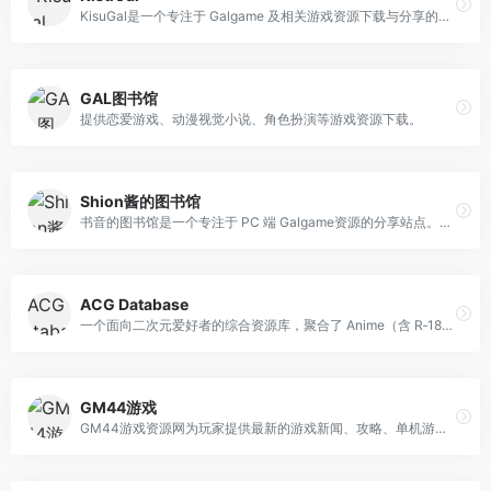
KisuGal是一个专注于 Galgame 及相关游戏资源下载与分享的网站，支持的平台包含PC、安卓直装、KRKR 模拟器、ONS 模拟器、Yuzu 模拟器等，Galgame游戏类型有恋爱喜剧、治愈、猎奇、经营 SLG 等多种风格。收录时停社（Hulotte）、紫社（Purple Software）、Nitro+ 等多家知名会社的作品。
GAL图书馆
提供恋爱游戏、动漫视觉小说、角色扮演等游戏资源下载。
Shion酱的图书馆
书音的图书馆是一个专注于 PC 端 Galgame资源的分享站点。网站收录并提供汉化、AI 汉化、原版等多种版本的游戏下载与介绍。
ACG Database
一个面向二次元爱好者的综合资源库，聚合了 Anime（含 R‑18）‍、ASMR、Comic（漫画）‍、Galgame、3D、Books/Light‑novel 等多类内容。
GM44游戏
GM44游戏资源网为玩家提供最新的游戏新闻、攻略、单机游戏资源、汉化资源、游戏补丁、游戏下载等，经过多年努力已成为游戏玩家首要选择的游戏资讯、游戏资源网站