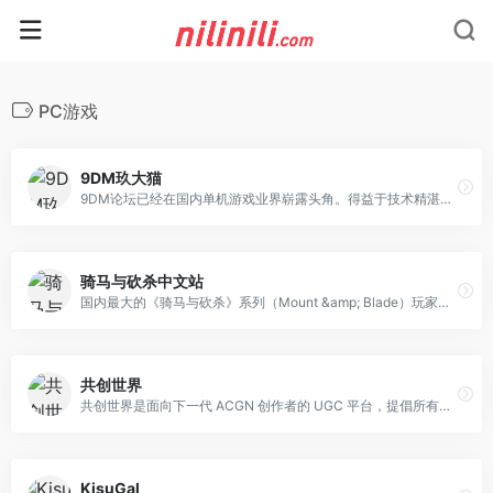
PC游戏
9DM玖大猫
9DM论坛已经在国内单机游戏业界崭露头角。得益于技术精湛的运维人员和众多圈内知名MOD技术人士的加入，9DM从内容产出和用户体验等多个方面不断吸引更多的粉丝，并增强用户的粘性。
骑马与砍杀中文站
国内最大的《骑马与砍杀》系列（Mount &amp; Blade）玩家社区，提供论坛交流、资讯发布、MOD 分享、联机组织等全方位服务，该网站是《骑马与砍杀》玩家在中国的核心聚集地，集合了论坛交流、最新资讯、资源下载、社区活动等多种功能，形成了一个完整的生态体系，为新老玩家提供了便捷的交流平台和丰富的游戏内容。
共创世界
共创世界是面向下一代 ACGN 创作者的 UGC 平台，提倡所有人学习所有人，所有人尊重所有人，所有人帮助所有人。用户可以轻代码协同制作高互动性游戏和动画并邀请朋友一起创作游玩，充分释放创造力，人人都能成为二次文艺复兴的“达芬奇”。
KisuGal