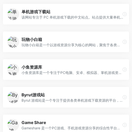
单机游戏下载站
该网站专注于 PC 单机游戏下载的中文站点。站点提供大量单机游戏资源，用户可以通过付费方式获取游戏安装包或补丁，部分页面还设有游戏交流圈子，供玩家讨论攻略、分享心得。收录的热门单机游戏包含但不限于：经典 RPG 与动作冒险《暗黑破坏神 2》《上古卷轴 V：天际》《巫师 3：狂猎》策略与模拟《文明 VI》《星际争霸 II》《模拟城市 4》射击与第一人称视角《半条命 2》《毁灭战士 3》《生化危机 2 重制版》独立与解谜《传送门 2》《光环：光之子》《空洞骑士》体育与竞速《FIFA 23》《极限竞速：地平线 5》
玩物小白箱
玩物小白箱是一个以游戏资源分享为核心的网站，聚焦于各类端游、手游的单机版资源及相关工具，同时涵盖少量独立游戏的官方中文版本内容，为游戏爱好者提供丰富的单机游戏体验资源。除了网游单机版，网站还收录了《天机录》《夜幕之花》《反叛的使徒》等独立游戏的官方中文版本，以及《甜蜜女友 2》等汉化版作品，部分附带攻略和存档，满足不同玩家的需求。此外，网站设有专题板块（如 DNF 专题、剑灵专题），对同 IP 的多个单机资源进行整合归类，方便用户查找；同时也包含少量工具类资源（如 DeepSeek 本地部署工具包），拓展了资源覆盖范围。
小鱼资源库
小鱼资源库是一个专注于PC电脑、安卓、模拟器、掌机游戏资源的下载网站，配套有游戏攻略、脚本、补丁、软件等分享，提供网盘直连下载。
Byrut游戏站
Byrut 游戏站是一个专注于提供各类单机游戏下载资源的平台，涵盖多种游戏类型与不同平台的游戏内容，能满足不同玩家的下载需求。1. 多平台游戏资源平台不仅提供主流电脑端单机游戏，还包含 PS3、3DS 等主机平台的游戏及相关辅助资源。
Game Share
Gameshare 是一个PC游戏、手机游戏资源分享的综合性平台，致力于探索游戏的无限可能为玩家提供丰富的电脑游戏与手机游戏相关资源及内容。网站资源覆盖多个品类与知名 IP，既有《宝可梦传说 Z-A》《超级马里奥银河 1+2》《空洞骑士：丝之歌》等经典及热门主机 / PC 游戏的免安装中文版，也包含《赛尔号》《烟雨江湖》等手机游戏资源，部分资源还附带 DLC、金手指、修改器等辅助工具，同时提供 PC / 手机双端适配版本及安装教程，满足不同设备玩家的需求。