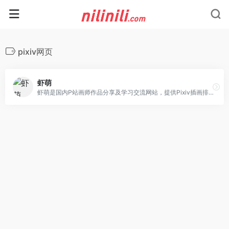
pixiv网页
虾萌
虾萌是国内P站画师作品分享及学习交流网站，提供Pixiv插画排行榜与各类动漫二次元插画的浏览以及热门排序的高级会员搜索，并围绕着画作提供了收藏与画集等特色功能，致力于给予用户完善的一站式社区体验。海量pixiv画师作品，p站画师一手掌握！