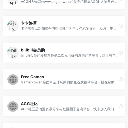
ACGN人物网(www.acgrenwu.cn)是专门搜集ACGN人物角色简介,图片资料,二次元人物角色百科,声优介绍,ACGN资讯等二次元相关的综合性资源网站,致力为所有热爱ACG文化的朋友带来更优质的内容体验！
卡卡洛普
卡卡洛普以新闻聚合与热点排行为主，包括宅文化、动漫、电影、游戏、娱乐八卦等的最新资讯、娱乐内容，提供快速浏览与热点追踪的功能。
bilibili会员购
bilibili会员购漫展票务是二次元同好的漫展购票平台，这里有丰富的线下活动等你发现，还等什么快买票和小伙伴们面基say hi～
Free Games
GamerPower 是面向全球玩家的限免游戏福利平台，旨在帮助玩家快速发现、追踪并领取各类游戏赠品。网站聚合了来自官方发行商、开发商以及主流平台（如 Steam、Epic Games Store、GOG、itch.io、PlayStation、Xbox 等）的合法抽奖、免费游戏、Beta 码、游戏内道具和虚拟货币等资源，用户只需登录即可一键领取，避免错过任何免费福利。此外，GamerPower 还提供历史记录功能，统计用户累计节省的金额，并持续推出新功能以提升玩家的免费获取体验。
ACG社区
ACG社区是动漫资讯分享与社区圈子交流平台，快来加入我们，与更多爱好者一起探索二次元世界！