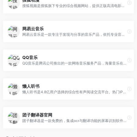
搜狐视频是搜狐旗下专业的综合视频网站，提供正版高清电影、电视剧、综艺、纪录片、动漫等。网罗最新最热新闻、娱乐资讯，同时提供免费视频空间和视频分享服务。
网易云音乐
网易云音乐是一款专注于发现与分享的音乐产品，依托专业音乐人、DJ、好友推荐及社交功能，为用户打造全新的音乐生活。
QQ音乐
QQ音乐是腾讯公司推出的一款网络音乐服务产品，海量音乐在线试听、新歌热歌在线首发、歌词翻译、手机铃声下载、高品质无损音乐试听、海量无损曲库、正版音乐下载、空间背景音乐设置、MV观看等，是互联网音乐播放和下载的优选。
懒人听书
懒人听书是4.8亿用户选择的综合性有声阅读交流平台。热门IP入驻，知名主播云集，原创小说、经典文学、海量精品栏目共筑有声阅读生态圈，解放双眼，畅听世界
团子翻译器官网
团子翻译器是一款免费的，集成ocr与翻译功能的屏幕识别软件，可帮助理解大部分英文/日文游戏