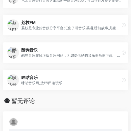
汽水音乐是抖音官方出品的一款音乐app，可以帮你发现更多好音乐。汽水音乐APP产品拥有千万量级曲库，支持海量音乐随心听，同时具备个性化推荐、分类电台、特色榜单等功能，汽水音乐官网帮助你发现小众好音乐拒绝千篇一律 。用户还可以同步抖音音乐收藏，彰显个人音乐品味，下次听歌更方便。
荔枝FM
荔枝是专业的音频分享平台,汇集了听音乐,英语,睡前故事,儿童故事,有声小说,相声段子,历史人文,有声书等数亿条音频,超过2亿用户选择的网络FM,随时随地，想听就听，你喜爱的音频尽在荔枝。
酷狗音乐
酷狗音乐在线正版音乐网站，为您提供酷狗音乐播放器下载 、在线音乐试听下载，提供听书、长音频、频道、听小说和MV播放服务。酷狗音乐，就是歌多！小说相声也很多！场景音乐也很多！
咪咕音乐
咪咕音乐网_放肆听·趣玩乐
暂无评论