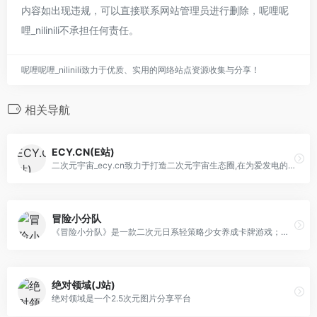
内容如出现违规，可以直接联系网站管理员进行删除，呢哩呢
哩_nilinili不承担任何责任。
呢哩呢哩_nilinili致力于优质、实用的网络站点资源收集与分享！
相关导航
ECY.CN(E站)
二次元宇宙_ecy.cn致力于打造二次元宇宙生态圈,在为爱发电的时光里我们会逐渐成长~进步~其中包含二次元的各类知识~让人们更容易地理解什么是二次元
冒险小分队
《冒险小分队》是一款二次元日系轻策略少女养成卡牌游戏；玩家将穿越未来异界，消灭因为“深渊病毒”而发生变异的敌人，拯救世界。游戏中，玩家将会召唤数十位美少女卡牌，通过策略布阵、属性相克、角色养成等玩法，来取胜利。还有温泉系统、空艇宿舍等多个特色玩法，让冒险的同时，不失情调。史诗与想象，情感与牵绊，起伏的剧情和清新的画风，将带来梦幻冒险体验！
绝对领域(J站)
绝对领域是一个2.5次元图片分享平台