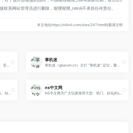
系网站管理员进行删除，呢哩呢哩_nilinili不承担任何责任。
本文地址https://nilinili.com/sites/247.html转载请注明
掌机迷
该网站是一个游戏资源下载网站，提供PC、安卓、苹果、主机游戏的网盘分享下载。
掌机迷（gbarom.cn）主打 “掌机迷” 定位，聚焦不同年代的经典游戏设备，为怀旧游戏玩家提供资源获取与情感共鸣的空间，是承载童年游戏记忆的 “宝藏站点”。聚焦玩家熟知的顶级游戏 IP，提供各终端平台怀旧游戏资源下载：
ns中文网
该网站专注于 PC 单机游戏下载的中文站点。站点提供大量单机游戏资源，用户可以通过付费方式获取游戏安装包或补丁，部分页面还设有游戏交流圈子，供玩家讨论攻略、分享心得。收录的热门单机游戏包含但不限于：经典 RPG 与动作冒险《暗黑破坏神 2》《上古卷轴 V：天际》《巫师 3：狂猎》策略与模拟《文明 VI》《星际争霸 II》《模拟城市 4》射击与第一人称视角《半条命 2》《毁灭战士 3》《生化危机 2 重制版》独立与解谜《传送门 2》《光环：光之子》《空洞骑士》体育与竞速《FIFA 23》《极限竞速：地平线 5》
NS中文网为广大玩家推荐大型、热门、好玩的switch游戏资源，收录单机3A独立大作、独立精品小众游戏及DLC扩展内容，游戏MOD教学。所有资源均通过合规性验证，提供云存档继承教程 。