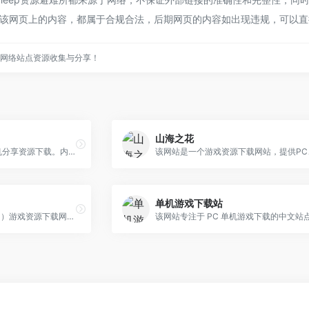
录时，该网页上的内容，都属于合规合法，后期网页的内容如出现违规，可以直接联
实用的网络站点资源收集与分享！
山海之花
Git游戏，专注PC游戏、手机分享资源下载。内容包括热门3A大作、经典老游戏与独立精品等，并提供免安装精简版，享受一键下载、即点即玩的畅快体验。界面清爽、分类明晰、更新及时，Git游戏已成为众多玩家的信赖之选。
单机游戏下载站
一个专注于任天堂 FC（NES）游戏资源下载网站，该站点定位为 NES（FC）游戏资料库，旨在为怀旧玩家提供红白机游戏资源以及模拟器资源下载。