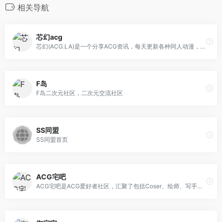
相关导航
芯幻acg
芯幻(ACG.LA)是一个分享ACG资讯，每天更新各种同人动漫，精品美图，拥有众多的动漫资源帝,提供P站图集、精品cosplay图集和优秀动漫作品！
F岛
F岛二次元社区，二次元交流社区
SS同盟
SS同盟首页
ACG宅吧
ACG宅吧是ACG爱好者社区，汇聚了包括Coser、绘师、写手等创作者在内的众多ACG同好，提供cosplay、绘画和小说创作发表、二次元同好交流等社群服务。网站共设cosplay、绘画、写作、漫展、话题、视频、弹幕等多个频道。