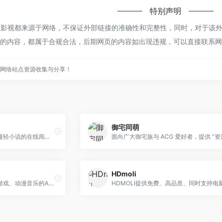
特别声明
供的真狼影视都来源于网络，不保证外部链接的准确性和完整性，同时，对于该外部链接
页上的内容，都属于合规合法，后期网页的内容如出现违规，可以直接联系网站管
实用的网络站点资源收集与分享！
御宅同萌
幻梦轻小说是一个专注于日漫轻小说的在线阅读、支持电子书下载的网站。站点提供校园、青春、恋爱、治愈、群像、竞技、音乐、美食、旅行、欢乐向、经营、职场等多种题材的轻小说资源，满足不同读者的兴趣需求。
HDmoli
鸟白岛演绎厅是一个聚焦于游戏、动漫音乐的ACG资源分享网站，主要提供游戏、动漫、轻小说等作品的原声、插曲、无损/有损音频下载与在线收听。站内收录的音乐多来自日本游戏、动漫作品（如 Summer Pockets、CLANNAD、RIDDLE JOKER 等），并提供对应的 WAV/FLAC 下载链接，支持无损、FLAC、Hi‑Res、母带、黑胶等多种音质下载