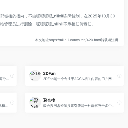
的指向，不由呢哩呢哩_nilinili实际控制，在2025年10月30
理员进行删除，呢哩呢哩_nilinili不承担任何责任。
本文地址https://nilinili.com/sites/420.html转载请注明
2DFan
面向广大御宅族与 ACG 爱好者，提供 “资源分享 + 话题交流 + 资讯获取 + 工具支持” 的一站式服务，旨在打造纯粹的二次元兴趣社区，无过多商业广告，侧重用户自发的内容创作与互助。资源覆盖 “看（动漫 / 画集）、听（萌音）、玩（GAL / 模拟器）、用（工具 / 主题）”，且多为高清、无广告版本，附度盘 / 阿里等便捷下载链接，满足用户实际需求。
2DFan是一个专注于ACGN相关内容的门户网站，为广大二次元爱好者提供最新的游戏、动漫资讯、评测、攻略等内容。它拥有丰富的游戏和动漫资源库，涵盖各种类型和风格，可以满足不同用户的需求。此外，2DFan还为用户提供了一个交流、分享与沉浸的平台，是探索二次元世界的最佳伙伴哦！
聚合搜
HDMOLI提供免费、高品质、同时支持电脑和移动设备的影视剧在线观看网站
聚合搜网盘资源搜索引擎是一种能够整合多个网盘平台资源的搜索工具，旨在为用户提供便捷的资源搜索服务。这类搜索引擎通常支持多种主流网盘平台，如百度网盘、阿里云盘、夸克网盘、蓝奏云盘和天翼云盘等，用户只需输入关键词即可快速找到所需的资源。聚合搜的优势在于其能够聚合多个网盘的资源，提供一站式的搜索体验。这意味着用户无需在不同的网盘平台之间切换，只需在一个平台上即可搜索到全网的资源。此外，这些搜索引擎通常会提供资源的有效性检测功能，帮助用户识别无效链接，提高搜索结果的准确性。然而，需要注意的是，用户在使用时应确保遵守相关法律法规，合法合规地获取和使用资源。此外，由于网盘资源的共享性质，有些资源可能会随时失效，这也是使用聚合搜时需要考虑的一个问题。聚合搜网盘资源搜索引擎为用户提供了一个高效、便捷的资源搜索平台，尤其适合需要查找多种类型资源的用户。然而，在使用这些工具时，用户仍需注意版权和法律风险，并保持对资源有效性的持续关注。