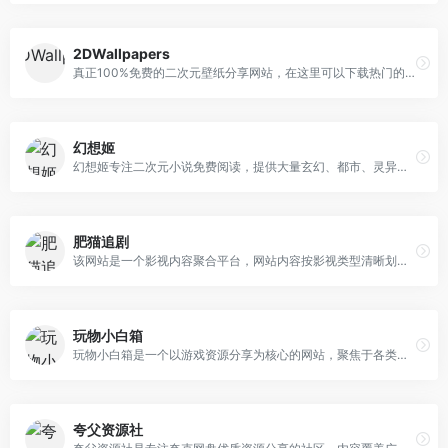
2DWallpapers
真正100%免费的二次元壁纸分享网站，在这里可以下载热门的4K超清动漫/游戏壁纸，分类特别齐全，有很多特别流行的壁纸（鬼刀、间谍过家家、赛马娘、进击的巨人、原神、星穹铁道、碧蓝航线、蔚蓝档案等等热门的），不用登陆点击就可以立刻下载。
幻想姬
幻想姬专注二次元小说免费阅读，提供大量玄幻、都市、灵异、科幻、仙侠、女生类的二次元小说免费在线阅读。
肥猫追剧
该网站是一个影视内容聚合平台，网站内容按影视类型清晰划分，覆盖当下主流观影需求，提供资源的网盘或直连下载。1. 短剧：题材聚焦 “高甜 + 强设定”以甜宠、都市、穿书等当下热门题材为主，部分作品标注演员阵容与核心剧情方向，代入感较强：代表作品：《穿书富家妯娌 我和闺蜜齐上阵》（刘萧旭 饰 周晟安、郭宇欣 饰 白清枚）、《此世人间不相逢》《盛夏芬德拉》《巨鳄惊魂》（陈楚洹 饰 陆清安）、《被读心后我成了皇宫团宠》等。题材标签：明确标注 “甜宠 / 都市”“穿书”“甜蜜逆袭”“穿书遇真爱” 等，精准匹配偏好轻量级剧情的用户。2. 电视剧：覆盖多元题材，兼顾 IP 与新剧收录作品类型广泛，涵盖悬疑、都市、奇幻、情感等潜在风格，既有 IP 衍生剧也有原创题材：代表作品：《许我耀眼》《吴邪私家笔记》（IP 衍生类）、《绝命法官》《沉默的荣耀》（悬疑 / 职场类）、《凡人修仙传》（奇幻类）、《杀死你的旅途》《三更雪》《金昭玉醉》等。3. 动漫：聚焦热门 IP 续作与经典题材以奇幻、战斗、冒险类动漫为主，包含多部高人气 IP 的续作，贴合二次元用户偏好：代表作品：《怪兽 8 号 第二季》《斗破苍穹 年番 4》《斗破苍穹 年番 3》《石纪元 第四季》《龙族 第二季》《诡秘之主》《牧神记》等，覆盖 “年番”“续作” 等用户关注的核心标签。4. 综艺：头部续作为主，类型丰富聚焦国民度高的综艺 IP 续作，涵盖情感观察、职场体验、推理竞技、户外真人秀等多元品类：代表作品：《心动的信号 第八季》（情感观察）、《令人心动的 offer 第七季》（职场体验）、《密室大逃脱 第七季》（推理竞技）、《向往的生活 第八季》《奔跑吧 第九季》（户外真人秀）、《战至巅峰 第四季》（电竞综艺）等。
玩物小白箱
玩物小白箱是一个以游戏资源分享为核心的网站，聚焦于各类端游、手游的单机版资源及相关工具，同时涵盖少量独立游戏的官方中文版本内容，为游戏爱好者提供丰富的单机游戏体验资源。除了网游单机版，网站还收录了《天机录》《夜幕之花》《反叛的使徒》等独立游戏的官方中文版本，以及《甜蜜女友 2》等汉化版作品，部分附带攻略和存档，满足不同玩家的需求。此外，网站设有专题板块（如 DNF 专题、剑灵专题），对同 IP 的多个单机资源进行整合归类，方便用户查找；同时也包含少量工具类资源（如 DeepSeek 本地部署工具包），拓展了资源覆盖范围。
夸父资源社