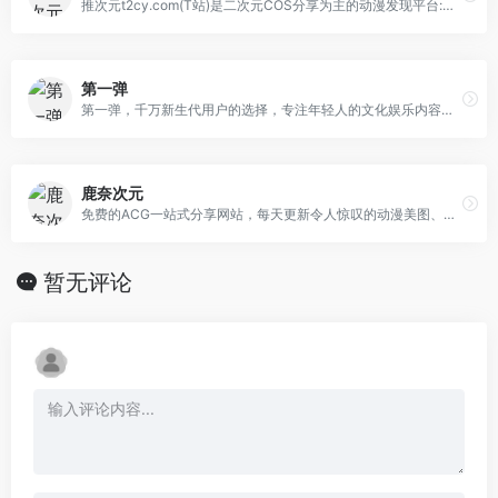
推次元t2cy.com(T站)是二次元COS分享为主的动漫发现平台:汇聚有COS正片,Coser写真,Coser采访,COS视频,动漫资讯的二次元网站。
第一弹
第一弹，千万新生代用户的选择，专注年轻人的文化娱乐内容，覆盖影视、弹幕、时尚八卦、美妆穿搭、ACGN、CP交友、游戏等内容，是国内增长最快、拥有超高人气的多元化社区产品。
鹿奈次元
免费的ACG一站式分享网站，每天更新令人惊叹的动漫美图、原图插画、迷人的美少女写真、精品cosplay图集以及优秀动漫作品！
暂无评论