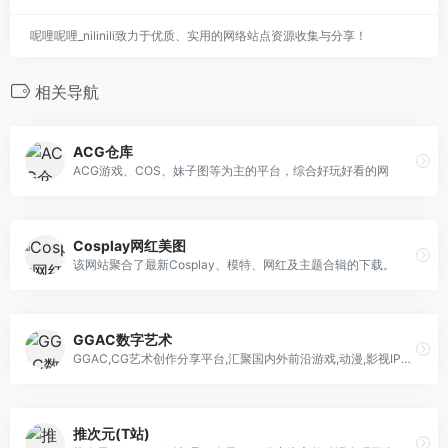
呢哩呢哩_nilinili致力于优质、实用的网络站点资源收集与分享！
相关导航
ACG仓库
ACG游戏、COS、妹子图等为主的平台，综合好玩好看的网
Cosplay网红美图
该网站聚合了最新Cosplay、模特、网红及主题合辑的下载。
GGAC数字艺术
GGAC,CG艺术创作分享平台,汇聚国内外前沿游戏,动漫,影视IP开发者,设计师,致力于为CG领域从业者,爱好者提供学习,展示,交流,就业,交易,IP孵化等服务,打造以原创作品为核心的CG艺术创作生态体系。
推次元(T站)