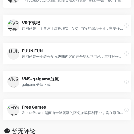
一个汇聚多元游戏品类的综合性游戏资讯与推荐平台，以 “丰富玩家游戏选择，覆盖多样娱乐需求” 为核心。平台游戏品类极为丰富，涵盖动作冒险、角色扮演、模拟经营、即时战略、休闲益智、枪战射击、策略战棋等多个主流类别，无论是追求刺激战斗的玩家，还是偏爱轻松经营、烧脑策略的用户，都能在此找到适配需求的游戏。例如，动作冒险类的《掘地求升：勇士归来》带来 “痛苦与快乐并存” 的攀岩挑战，角色扮演类的《动物迷城》让玩家化身狐狸记者在监狱中探寻真相，模拟经营类的《云族裔（inZOI）》可自定义角色与房屋、体验沉浸式人生模拟，即时战略类的《风暴崛起》（红色警戒续作）则延续经典 RTS 玩法，满足策略对战需求。平台注重玩家互动体验，多款热门游戏支持网络联机功能，如《翼星求生（ICARUS）》可支持 8 人协作生存，《收获日 3（PAYDAY 3）》延续高强度合作射击玩法，《严阵以待（Ready or Not）》能组队体验特警战术行动，为玩家提供组队开黑、共享乐趣的机会，进一步丰富游戏社交属性。无论是单机爱好者还是联机玩家，都能找到符合期待的游戏方向，是游戏爱好者获取资讯、发现好游的优质选择。
VR下载吧
该网站是一个专注于虚拟现实（VR）内容的综合平台，主要提供以下功能和资源：多平台游戏下载：覆盖 PC、Oculus Quest、PlayStation VR 等主流 VR 设备，用户可以直接在站内搜索并获取对应平台的 VR 游戏资源。VR 视频库：收录各类 VR 视频作品，支持在线观看或下载，满足用户在沉浸式视频方面的需求。最新 VR 资讯：实时更新行业动态、硬件评测、软件发布等信息，帮助用户了解 VR 领域的最新发展。分类检索与搜索：提供细致的分类标签和强大的站内搜索功能，方便用户快速定位所需的游戏、视频或资讯。用户交互：支持用户评论、评分及分享，形成一定的社区氛围，促进资源的交流与推荐。
FUUN.FUN
该网站是一个聚合多元趣味内容的综合型互动网站，主打轻松娱乐、怀旧体验与创意探索，无需复杂下载安装，多数功能可通过网页直接体验，覆盖游戏、怀旧工具、全球探索、AI 互动、打工族趣味工具等多个领域，适合不同年龄层用户在碎片化时间里挖掘新鲜内容，兼具 “回忆杀” 与 “新鲜感”。Acg次元导航收录的这个网站不同于 4399 等传统游戏网站，这里收集的大多是独立在线游戏，比较有趣、新奇、有创意、甚至沙雕。用来摸鱼打发时间很不错！
VNS-galgame分流
galgame分流下载
Free Games
GamerPower 是面向全球玩家的限免游戏福利平台，旨在帮助玩家快速发现、追踪并领取各类游戏赠品。网站聚合了来自官方发行商、开发商以及主流平台（如 Steam、Epic Games Store、GOG、itch.io、PlayStation、Xbox 等）的合法抽奖、免费游戏、Beta 码、游戏内道具和虚拟货币等资源，用户只需登录即可一键领取，避免错过任何免费福利。此外，GamerPower 还提供历史记录功能，统计用户累计节省的金额，并持续推出新功能以提升玩家的免费获取体验。
暂无评论