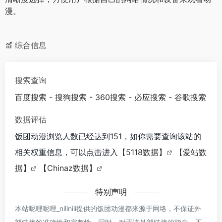
漫。
综合信息
搜索查询
百度搜索
-
搜狗搜索
-
360搜索
-
必应搜索
-
谷歌搜索
数据评估
饭团动漫浏览人数已经达到151，如你需要查询该站的
相关权重信息，可以点击进入
【5118数据】
【爱站数
据】
【Chinaz数据】
特别声明
本站呢哩呢哩_nilinili提供的饭团动漫都来源于网络，不保证外