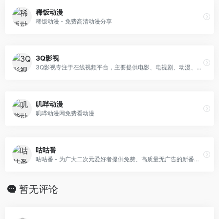
稀饭动漫
稀饭动漫 - 免费高清动漫分享
3Q影视
3Q影视专注于在线视频平台，主要提供电影、电视剧、动漫、综艺、短剧等五大板块的正版影视内容。平台设有排行榜、专题、问答等功能，用户可以搜索并观看热门影视作品，查看更新进度，还能记录观影历史并清空观看记录。为满足不同需求，网站提供高清、蓝光、4K 等多种画质选择，并支持VIP抢先看、全集观看等服务，致力于为用户提供高品质、便捷的观影体验。平台内容覆盖 “长视频 + 短视频” 全场景，各品类均有明确的内容布局，部分作品标注了高清、蓝光超清、4KHD 等画质选项，同时包含 “已完结”“更新中”“敬请期待” 等状态提示，方便用户筛选。
叽哔动漫
叽哔动漫网免费看动漫
咕咕番
咕咕番 - 为广大二次元爱好者提供免费、高质量无广告的新番、老番、特摄动画在线观看！
暂无评论