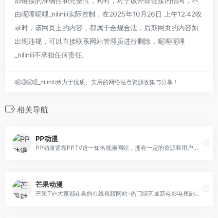
部链接的准确性和完整性，同时，对于该外部链接的指向，不
由呢哩呢哩_nilinili实际控制，在2025年10月26日 上午12:42收
录时，该网页上的内容，都属于合规合法，后期网页的内容如
出现违规，可以直接联系网站管理员进行删除，呢哩呢哩
_nilinili不承担任何责任。
呢哩呢哩_nilinili致力于优质、实用的网络站点资源收集与分享！
相关导航
PP动漫
PP动漫背靠PPTV这一知名视频网站，拥有一定的资源和用户基础。该平台主要定位于动漫领域，致力于为用户提供丰富的动漫资源和良好的观看体验。
芒果动漫
芒果TV-大家都在看的在线视频网站-热门综艺最新电影电视剧在线观看