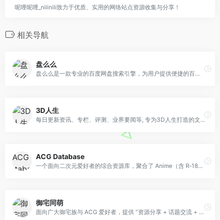
呢哩呢哩_nilinili致力于优质、实用的网络站点资源收集与分享！
相关导航
盘么么
盘么么是一款专业的百度网盘搜索引擎，为用户提供便捷的百度云资源获取服务。盘么么通过抓取百度网盘会员的公开分享链接，建立了一个庞大的资源索引库，用户可以通过盘么么快速搜索到所需的百度云资源文件。盘么么仅提供资源的链接索引，不保存实际的百度云资源文件，确保资源的合法性和安全性。盘么么功能特征：百度网盘搜索：盘么么提供全面的百度网盘搜索功能，涵盖了电影、种子、小说、资料、软件等各种类型的资源。用户可以快速找到所需的文件，节省时间和精力。丰富资源库：盘么么收录了庞大的百度网盘资源，总计包含1.2亿个百度网盘资源和268万个网盘达人分享的资源。无论您需要什么类型的文件，都能在盘么么找到丰富的选择。最新资源更新：盘么么保持资源的及时更新，每周都会新增大量的百度网盘资源文件。用户可以获取到最新的电影、电视剧、综艺节目、动漫、小说等内容。合法合规：盘么么的资源来源于百度网盘的公开分享，符合相关法律法规。如果用户对资源有任何异议，盘么么会自动失效该链接，并提供侵权投诉邮箱，保护用户权益。
3D人生
每日更新资讯、专栏、评测、业界要闻等, 专为3D人生打造的文章社区!
ACG Database
一个面向二次元爱好者的综合资源库，聚合了 Anime（含 R‑18）‍、ASMR、Comic（漫画）‍、Galgame、3D、Books/Light‑novel 等多类内容。
御宅同萌
面向广大御宅族与 ACG 爱好者，提供 “资源分享 + 话题交流 + 资讯获取 + 工具支持” 的一站式服务，旨在打造纯粹的二次元兴趣社区，无过多商业广告，侧重用户自发的内容创作与互助。资源覆盖 “看（动漫 / 画集）、听（萌音）、玩（GAL / 模拟器）、用（工具 / 主题）”，且多为高清、无广告版本，附度盘 / 阿里等便捷下载链接，满足用户实际需求。