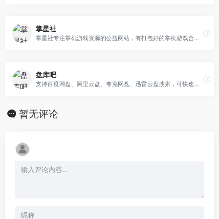
掌星社
掌星社专注掌机游戏资源的公益网站，有打包好的掌机游戏合集，不用自己零散去找；PSV 移植过来的游戏也能下到；还有各种工具软件，比如管理游戏、调整设置用的；要是不懂怎么操作设备或者弄模拟器，详细的教程合集能帮上忙；想轻松玩游戏，金手指合集也整理好了。另外，这个网站覆盖的掌机平台特别全，像 PSP、3DS、GBA、NDS、NGPC 这些经典机型都包含在内，连现在还热门的 SWITCH 也有相关资源。除了游戏资源，它还提供模拟器支持，就算手里没有实体掌机，用模拟器也能正常玩这些经典掌机游戏，帮玩家找回以前玩掌机的乐趣。
盘库吧
支持百度网盘、阿里云盘、夸克网盘、迅雷云盘搜索，可快速搜索百度网盘和各网盘资源中的有效连接，自动识别无效的百度云网盘资源，每天更新海量资源。
暂无评论