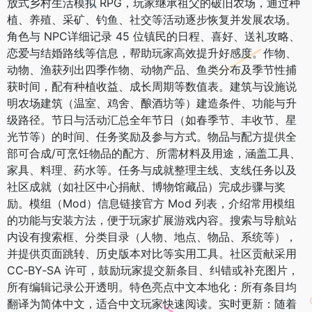
放式乡村生活模拟 RPG，玩家继承祖父的破旧农场，通过种
植、养殖、采矿、钓鱼、社交等活动逐步恢复并发展农场。
角色与 NPC详细记录 45 位镇民的日程、喜好、送礼攻略、
恋爱与结婚路线等信息，帮助玩家高效提升好感度。作物、
动物、渔获列出四季作物、动物产品、鱼类分布及季节性捕
获时间，配有种植收益、成长周期等数值表。建筑与设施说
明农场建筑（温室、鸡舍、酿酒坊等）建造条件、功能与升
级路径。节日与活动汇总全年节日（如春季节、丰收节、星
光节等）的时间、任务奖励及参与方式。物品与配方提供全
部可合成/可烹饪物品的配方、所需材料及用途，涵盖工具、
家具、料理、药水等。任务与成就整理主线、支线任务以及
社区成就（如社区中心捐献、博物馆藏品）完成步骤与奖
励。模组（Mod）信息链接官方 Mod 列表，介绍常用模组
的功能与安装方法，便于玩家扩展游戏内容。搜索与导航站
内设有搜索框、分类目录（人物、地点、物品、系统等），
并提供页面跳转、历史版本对比等实用工具。社区贡献采用
CC‑BY‑SA 许可，鼓励玩家提交新条目、纠错或补充图片，
所有编辑记录公开透明。特色亮点中文本地化：所有条目均
翻译为简体中文，适合中文玩家快速阅读。实时更新：随着