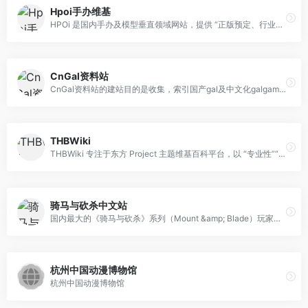
Hpoi手办维基
HPOi 是国内手办及模型垂直领域网站，提供 “正版预定、行业资讯、爱好者社区、多品类模型覆盖” 四大功能，面向手办、动漫模型、DIY 模型爱好者，提供从 “了解新品” 到 “购买收藏” 再到 “分享交流” 的全链路服务。
CnGal资料站
CnGal资料站的建站目的是收集，索引国产gal及中文化galgame资料、文章、攻略，为galgame同好们提供方便。
THBWiki
THBWiki 专注于东方 Project 主题维基百科平台，以 “专业性”“准确性” 为核心目标，致力于系统收录、整理东方 Project 的官方设定、作品资料、二次创作信息及相关文化内容，是全球中文东方粉丝获取权威资料、参与内容共建的核心阵地，也是东方文化圈重要的知识聚合与传播平台。系统收录东方 Project 全维度信息：官方内容：覆盖全系列官方游戏（正传 / 衍生 / 合作作）、官方音乐（独立 CD/OST）、官方书籍（小说 / 漫画 / 设定集）及世界观、角色等核心设定；二次创作生态：汇总全球东方相关展会（如博丽神社例大祭、COMICUP）、商业衍生作品（如《东方 LostWord》）与同人资源（社团 / 作品 / 周边）；特色项目：含中文东方人气投票、幻想乡柱状地图等互动内容，及同人专辑搜索、QQ 群组列表等工具，支持中 / 英 / 日 / 意四语言。
骑马与砍杀中文站
国内最大的《骑马与砍杀》系列（Mount &amp; Blade）玩家社区，提供论坛交流、资讯发布、MOD 分享、联机组织等全方位服务，该网站是《骑马与砍杀》玩家在中国的核心聚集地，集合了论坛交流、最新资讯、资源下载、社区活动等多种功能，形成了一个完整的生态体系，为新老玩家提供了便捷的交流平台和丰富的游戏内容。
杭州中国动漫博物馆
杭州中国动漫博物馆