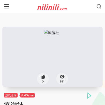
0
141
游戏仓库
GalGame
疯游社