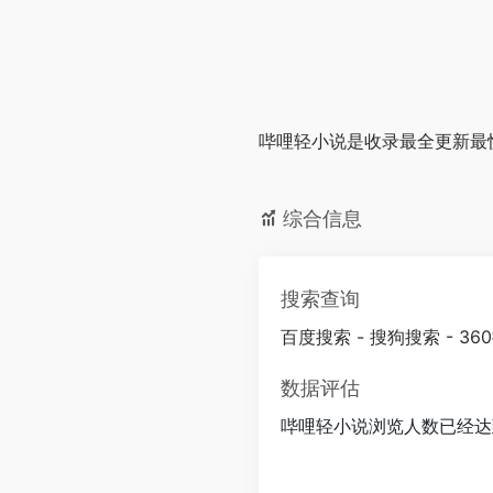
哔哩轻小说是收录最全更新最
综合信息
搜索查询
百度搜索
-
搜狗搜索
-
36
数据评估
哔哩轻小说浏览人数已经达