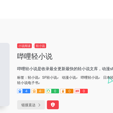
小说阅读
轻小说
哔哩轻小说
哔哩轻小说是收录最全更新最快的轻小说文库，动漫s
标签：
轻小说
SF轻小说
动漫小说
哔哩轻小说
日本
轻小说电子书
4
4-
0
0
0
链接直达