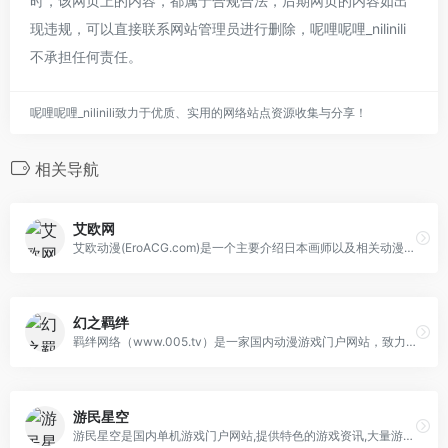
时，该网页上的内容，都属于合规合法，后期网页的内容如出
现违规，可以直接联系网站管理员进行删除，呢哩呢哩_nilinili
不承担任何责任。
呢哩呢哩_nilinili致力于优质、实用的网络站点资源收集与分享！
相关导航
艾欧网
艾欧动漫(EroACG.com)是一个主要介绍日本画师以及相关动漫资讯的网站,创建于2013年。网站以文章为主,并向大家推荐有趣有爱的动漫作品。
幻之羁绊
羁绊网络（www.005.tv）是一家国内动漫游戏门户网站，致力于为ACG爱好者搭建一个资源，资讯，以及交流平台。
游民星空
游民星空是国内单机游戏门户网站,提供特色的游戏资讯,大量游戏攻略,经验,评测文章,以及热门游戏资料专题