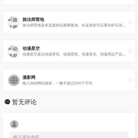
旅法师营地
旅法师营地是有温度的玩家聚集地。在这里你可以看到炉石传说、万智牌、百闻牌、影之诗、昆特牌等游戏的超及时的资讯，超专业的攻略，超有趣的故事，超好用的工具。
动漫星空
动漫星空是以动漫资讯、动漫壁纸、动漫音乐、动漫周边产品等内容为主打的综合动漫门户。并有热门新番提供在线播放，以及各类动漫排行榜便于动漫爱好者查询阅读，除此之外还有各类热门新番的动漫专区供爱好者集中讨论、阅读。
漫影网
输入你的网站描述，一般不超过200个字符
暂无评论