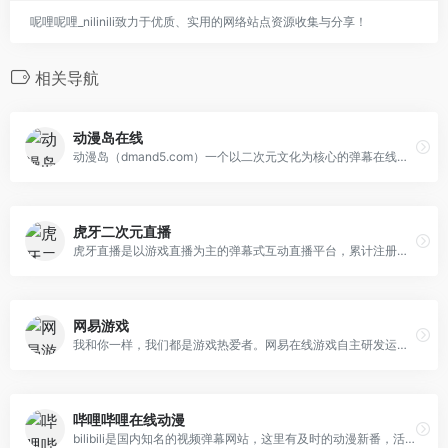
呢哩呢哩_nilinili致力于优质、实用的网络站点资源收集与分享！
相关导航
动漫岛在线
动漫岛（dmand5.com）一个以二次元文化为核心的弹幕在线视频网站，致力于打造二次元的理想乡。用户可以在这里观看最新动漫新番、经典动画，并通过弹幕互动交流观影体验。站内热门动漫包括但不限于：1想吃掉我的非人2海贼王3异世界默示录米4与游戏中心的少5废渊战鬼6异人旅馆7小城日常8瑠璃的宝石9野生的最终BO10青春猪头少年不
虎牙二次元直播
虎牙直播是以游戏直播为主的弹幕式互动直播平台，累计注册用户2亿，提供热门游戏直播、电竞赛事直播与游戏赛事直播，手游直播等。包含英雄联盟lol，王者荣耀，绝地求生，和平精英等游戏直播，lol、dota2、dnf等热门游戏直播以及单机游戏、手游等游戏直播。
网易游戏
我和你一样，我们都是游戏热爱者。网易在线游戏自主研发运营多款在线游戏，包括《大话西游Ⅱ》、《梦幻西游2》、《新大话西游3 》、《武魂》、《天下3》、《大唐无双2》、《倩女幽魂2》、《新飞飞》等。网易游戏 在中国MMORPG游戏市场保持领先地位。
哔哩哔哩在线动漫
bilibili是国内知名的视频弹幕网站，这里有及时的动漫新番，活跃的ACG氛围，有创意的Up主。大家可以在这里找到许多欢乐。