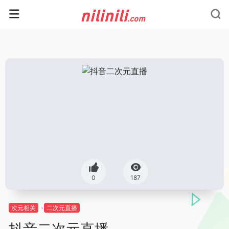
0
187
次元相关
二次元直播
抖音二次元直播