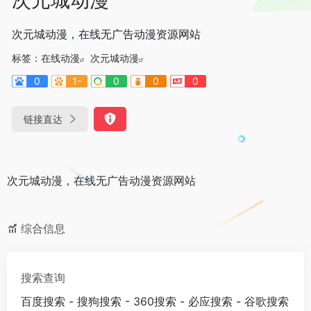
次元城动漫，在线无广告动漫资源网站
标签：
在线动漫
次元城动漫
0
1-
0
0
0
链接直达
次元城动漫，在线无广告动漫资源网站
综合信息
搜索查询
百度搜索
-
搜狗搜索
-
360搜索
-
必应搜索
-
谷歌搜索