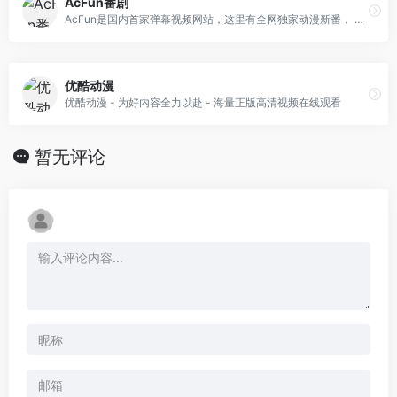
AcFun番剧
AcFun是国内首家弹幕视频网站，这里有全网独家动漫新番， 友好的弹幕氛围，有趣的UP主，好玩有科技感的虚拟偶像，年轻人都在用。
优酷动漫
优酷动漫 - 为好内容全力以赴 - 海量正版高清视频在线观看
暂无评论