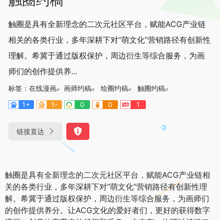
触圈是具有全新理念的二次元社区平台，赋能ACG产业链
相关的各类行业，多年深耕下对“萌文化”营销路径有创新性
理解。希冀于通过版权保护，周边衍生等综合服务，为画
师们的创作提供养...
标签：
在线漫画
画师约稿
绘圈约稿
触圈约稿
1+
1-
0
0
1
链接直达
触圈是具有全新理念的二次元社区平台，赋能ACG产业链相
关的各类行业，多年深耕下对“萌文化”营销路径有创新性理
解。希冀于通过版权保护，周边衍生等综合服务，为画师们
的创作提供养分。让ACG文化的爱好者们，更好的获得数字