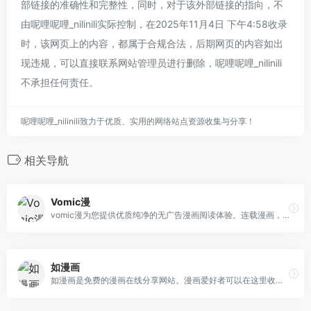
部链接的准确性和完整性，同时，对于该外部链接的指向，不
由呢哩呢哩_nilinili实际控制，在2025年11月4日 下午4:58收录
时，该网页上的内容，都属于合规合法，后期网页的内容如出
现违规，可以直接联系网站管理员进行删除，呢哩呢哩_nilinili
不承担任何责任。
呢哩呢哩_nilinili致力于优质、实用的网络站点资源收集与分享！
相关导航
Vomic漫
vomic漫为您提供优质纯净的无广告漫画阅读体验。连载漫画，免费漫画，完结漫画，冒险漫画, 搞笑漫画, 动作漫画, 科幻漫画, 爱情漫画, 侦探漫画, 竞技漫画, 魔法漫画, 校园漫画, 百合漫画, 耽美漫画, 历史漫画, 战争漫画, 宅系漫画, 治愈漫画, 武侠漫画, 职场漫画, 神鬼漫画, 奇幻漫画
如漫画
如漫画是免费的漫画在线分享网站。漫画爱好者可以在这里收集,分享自己喜爱和原创漫画作品。追更漫画界面友好简洁，无垃圾广告，下拉观看，是你看漫的最佳选择