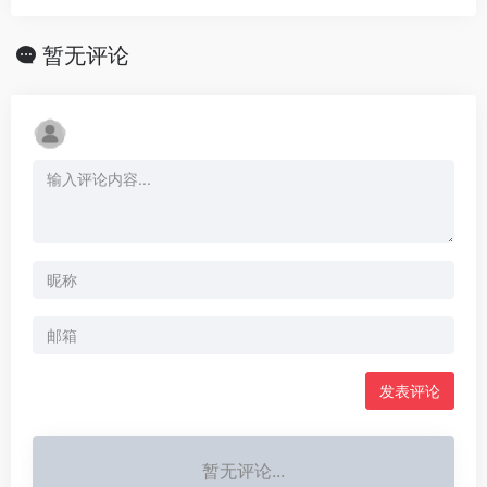
暂无评论
发表评论
暂无评论...